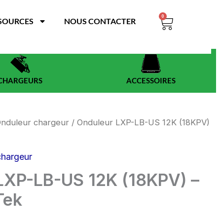
0
Panier
SOURCES
NOUS CONTACTER
CHARGEURS
ACCESSOIRES
nduleur chargeur
/ Onduleur LXP-LB-US 12K (18KPV)
chargeur
LXP-LB-US 12K (18KPV) –
Tek