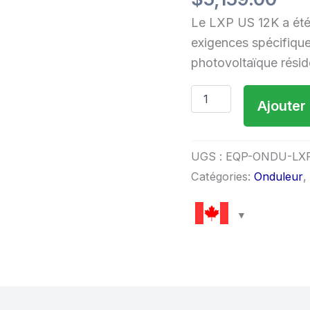
Le LXP US 12K a ét
exigences spécifiqu
photovoltaïque résid
Ajouter
UGS :
EQP-ONDU-LXP
Catégories:
Onduleur