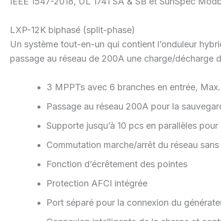
IEEE 1547-2018, UL 1741 SA & SB et SunSpec Modb
LXP-12K biphasé (split-phase)
Un système tout-en-un qui contient l’onduleur hybrid
passage au réseau de 200A une charge/décharge de 
3 MPPTs avec 6 branches en entrée, Max.
Passage au réseau 200A pour la sauvegard
Supporte jusqu’à 10 pcs en parallèles pour 
Commutation marche/arrêt du réseau sans 
Fonction d’écrêtement des pointes
Protection AFCI intégrée
Port séparé pour la connexion du générate