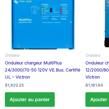
Onduleur
Onduleur
Onduleur chargeur MultiPlus
Onduleur ch
24/3000/70-50 120V VE.Bus. Certifié
12/2000/80-
UL – Victron
Victron
$
1,622.25
$
1,181.84
Ajouter au panier
Ajouter