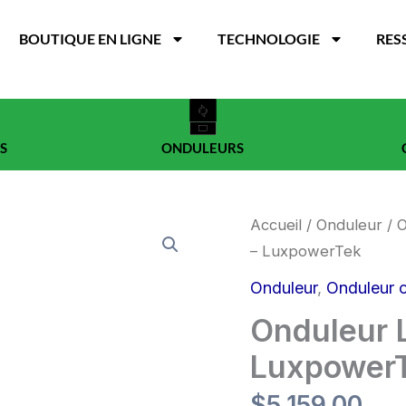
BOUTIQUE EN LIGNE
TECHNOLOGIE
RES
S
ONDULEURS
quantité
Accueil
/
Onduleur
/
O
de
– LuxpowerTek
Onduleur
LXP-
Onduleur
,
Onduleur 
LB-
US
Onduleur 
12K
(18KPV)
Luxpower
-
LuxpowerTek
$
5,159.00