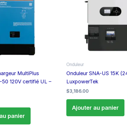
Onduleur
argeur MultiPlus
Onduleur SNA-US 15K (2
50 120V certifié UL –
LuxpowerTek
$
3,186.00
Ajouter au panier
 au panier