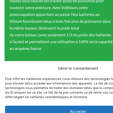
voulez vous soucier est d’avoir assez de puissance pour
soutenir votre aventure. Avec Volthium, cette
préoccupation appartient au passé. Nos batteries au
lithium fournissent deux à trois fois plus de puissance dans
le même espace, diminuent le poids total
de votre bateau (avec seulement 1/3 du poids des batteries
à l’acide) et permettent une utilisation à 100% de la capacité
en ampères/heure.
Les batteries Volthium peuvent être chargées jusqu’à
Gérer le consentement
quatre fois plus rapidement qu’une batterie au plomb
standard, ce qui vous permet de passer moins de temps à
Pour offrir les meilleures expériences, nous utilisons des technologies t
attendre que vos batteries se rechargent et plus de temps à
pour stocker et/ou accéder aux informations des appareils. Le fait de co
technologies nous permettra de traiter des données telles que le comp
faire ce que vous aimez.
les ID uniques sur ce site. Le fait de ne pas consentir ou de retirer son 
effet négatif sur certaines caractéristiques et fonctions.
Accepter