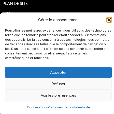
PLAN DE SITE
SEO
Gérer le consentement
Pour offrir les meilleures expériences, nous utilisons des technologies
telles que les témoins pour stocker et/ou accéder aux informations
des appareils. Le fait de consentir à ces technologies nous permettra
de traiter des données telles que le comportement de navigation ou
les ID uniques sur ce site. Le fait de ne pas consentir ou de retirer son
consentement peut avoir un effet négatif sur certaines
caractéristiques et fonctions.
I
F
Y
L
n
a
o
i
Accepter
s
c
u
n
t
e
t
k
EN
FR
Refuser
a
b
u
e
Voir les préférences
g
o
b
d
r
o
e
i
Cookie Policy
Politiques de confidentialité
a
k
n