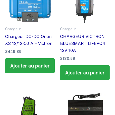
Chargeur
Chargeur
Chargeur DC-DC Orion
CHARGEUR VICTRON
XS 12/12-50 A – Victron
BLUESMART LIFEPO4
12V 10A
$
449.89
$
180.59
Ajouter au panier
Ajouter au panier