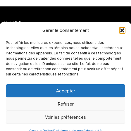
ACCUEIL
Gérer le consentement
POLITIQUES DE CONFIDENTIALITÉ
Pour offrir les meilleures expériences, nous utilisons des
POLITIQUES DE RETOUR ET DE REMBOURSEMENT
technologies telles que les témoins pour stocker et/ou accéder aux
informations des appareils. Le fait de consentir à ces technologies
PLAN DE SITE
nous permettra de traiter des données telles que le comportement
de navigation ou les ID uniques sur ce site. Le fait de ne pas
SEO
consentir ou de retirer son consentement peut avoir un effet négatif
sur certaines caractéristiques et fonctions.
Accepter
Refuser
Voir les préférences
I
F
Y
L
Cookie Policy
Politiques de confidentialité