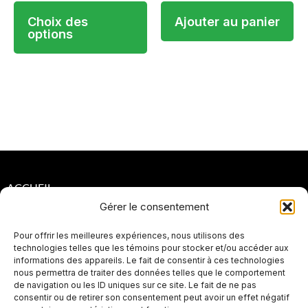
page
Choix des
Ajouter au panier
du
options
produit
ACCUEIL
Gérer le consentement
POLITIQUES DE CONFIDENTIALITÉ
Pour offrir les meilleures expériences, nous utilisons des
POLITIQUES DE RETOUR ET DE REMBOURSEMENT
technologies telles que les témoins pour stocker et/ou accéder aux
informations des appareils. Le fait de consentir à ces technologies
PLAN DE SITE
nous permettra de traiter des données telles que le comportement
de navigation ou les ID uniques sur ce site. Le fait de ne pas
SEO
consentir ou de retirer son consentement peut avoir un effet négatif