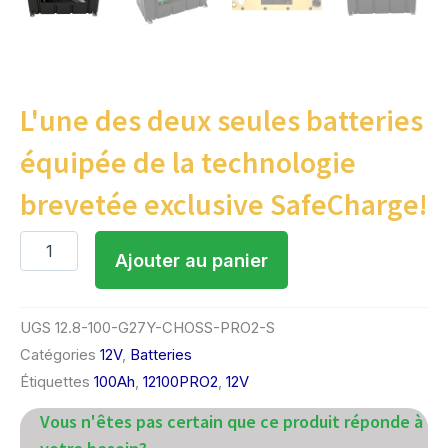
L'une des deux seules batteries
équipée de la technologie
brevetée exclusive SafeCharge!
quantité
Ajouter au panier
de
Batterie
12V
100Ah
UGS
12.8-100-G27Y-CHOSS-PRO2-S
–
Catégories
12V
,
Batteries
PRO
2
Étiquettes
100Ah
,
12100PRO2
,
12V
Vous n'êtes pas certain que ce produit réponde à