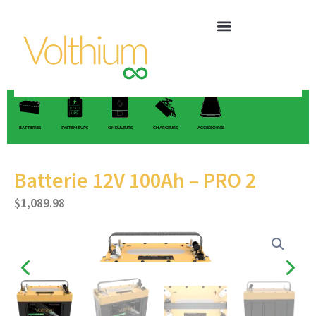
Aller
au
contenu
BATTERIES
SYSTÈME UPS
ONDULEURS
CHARGEURS
ACCESSOIRES
Batterie 12V 100Ah – PRO 2
$
1,089.98