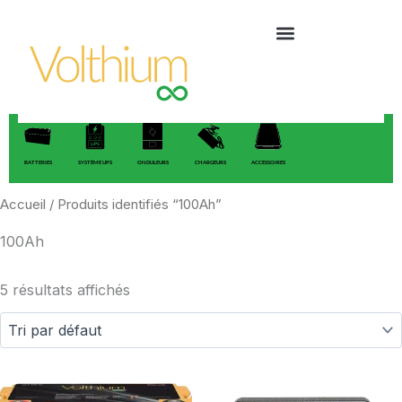
Aller
au
contenu
BATTERIES
SYSTÈME UPS
ONDULEURS
CHARGEURS
ACCESSOIRES
Accueil
/ Produits identifiés “100Ah”
100Ah
5 résultats affichés