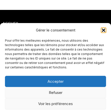
ACCUEIL
Gérer le consentement
POLITIQUES DE CONFIDENTIALITÉ
Pour offrir les meilleures expériences, nous utilisons des
POLITIQUES DE RETOUR ET DE REMBOURSEMENT
technologies telles que les témoins pour stocker et/ou accéder aux
informations des appareils. Le fait de consentir à ces technologies
PLAN DE SITE
nous permettra de traiter des données telles que le comportement
de navigation ou les ID uniques sur ce site. Le fait de ne pas
SEO
consentir ou de retirer son consentement peut avoir un effet négatif
sur certaines caractéristiques et fonctions.
Accepter
Refuser
Voir les préférences
I
F
Y
L