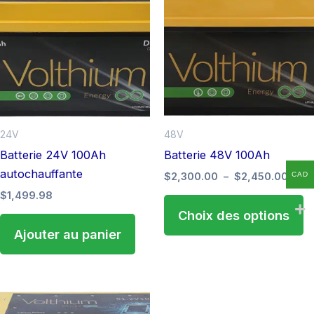
prix :
$2,3
a
à
pl
$2,4
va
L
o
p
êt
24V
48V
ch
Batterie 24V 100Ah
Batterie 48V 100Ah
s
autochauffante
$
2,300.00
–
$
2,450.00
CAD
la
$
1,499.98
p
Choix des options
d
Ajouter au panier
pr
Plage
Ce
de