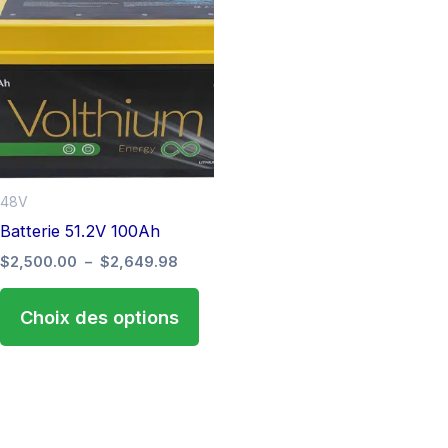
produit
prix :
$2,500.00
a
à
plusieurs
$2,649.98
variations.
Les
options
peuvent
être
48V
choisies
Batterie 51.2V 100Ah
sur
$
2,500.00
–
$
2,649.98
la
page
Choix des options
du
produit