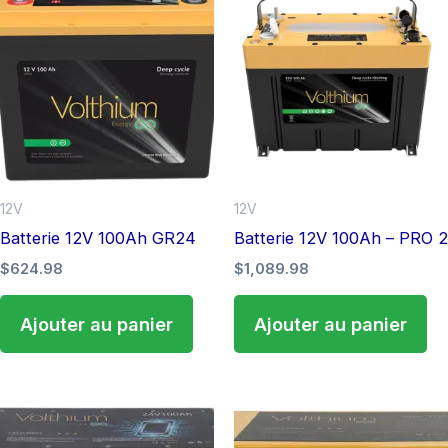
12V
12V
Batterie 12V 100Ah GR24
Batterie 12V 100Ah – PRO 2
$
624.98
$
1,089.98
Ajouter au panier
Ajouter au panier
Plag
C
de
pr