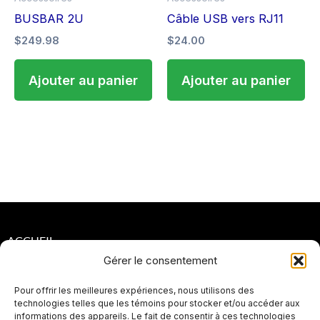
BUSBAR 2U
Câble USB vers RJ11
$
249.98
$
24.00
Ajouter au panier
Ajouter au panier
ACCUEIL
Gérer le consentement
POLITIQUES DE CONFIDENTIALITÉ
Pour offrir les meilleures expériences, nous utilisons des
POLITIQUES DE RETOUR ET DE REMBOURSEMENT
technologies telles que les témoins pour stocker et/ou accéder aux
informations des appareils. Le fait de consentir à ces technologies