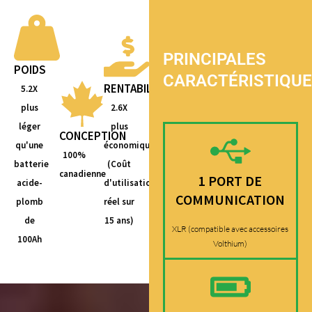
PRINCIPALES
POIDS
CARACTÉRISTIQU
RENTABILITÉ
5.2X
plus
2.6X
léger
plus
CONCEPTION
qu'une
économique
100%
batterie
(Coût
canadienne
1 PORT DE
acide-
d'utilisation
COMMUNICATION
plomb
réel sur
de
15 ans)
XLR (compatible avec accessoires
100Ah
Volthium)