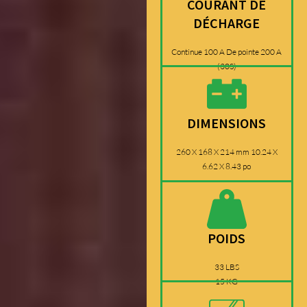
COURANT DE
DÉCHARGE
Continue 100 A De pointe 200 A
(30S)
DIMENSIONS
260 X 168 X 214 mm 10.24 X
6.62 X 8.43 po
POIDS
33 LBS
15 KG