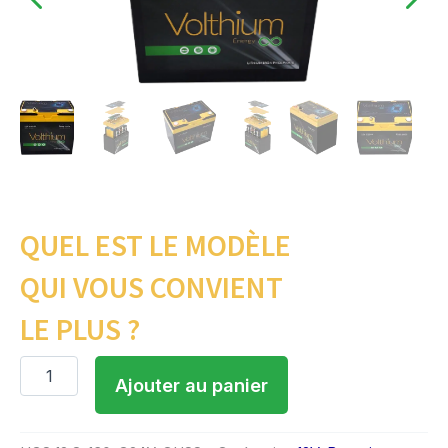
QUEL EST LE MODÈLE
QUI VOUS CONVIENT
LE PLUS ?
quantité
Ajouter au panier
de
Batterie
12V
130Ah