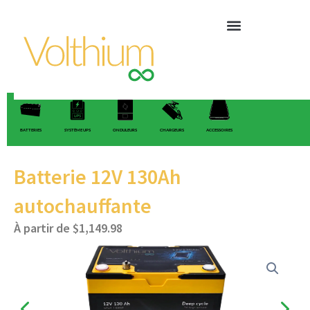
Aller
au
contenu
BATTERIES
SYSTÈME UPS
ONDULEURS
CHARGEURS
ACCESSOIRES
Batterie 12V 130Ah
autochauffante
À partir de
$
1,149.98