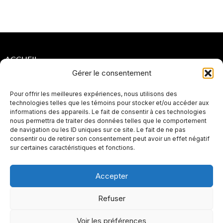
ACCUEIL
Gérer le consentement
POLITIQUES DE CONFIDENTIALITÉ
Pour offrir les meilleures expériences, nous utilisons des
POLITIQUES DE RETOUR ET DE REMBOURSEMENT
technologies telles que les témoins pour stocker et/ou accéder aux
informations des appareils. Le fait de consentir à ces technologies
PLAN DE SITE
nous permettra de traiter des données telles que le comportement
de navigation ou les ID uniques sur ce site. Le fait de ne pas
SEO
consentir ou de retirer son consentement peut avoir un effet négatif
sur certaines caractéristiques et fonctions.
Accepter
Refuser
Voir les préférences