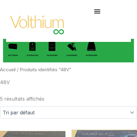
Aller
au
contenu
BATTERIES
SYSTÈME UPS
ONDULEURS
CHARGEURS
ACCESSOIRES
Accueil
/ Produits identifiés “48V”
48V
5 résultats affichés
Plage
Plag
Ce
C
de
de