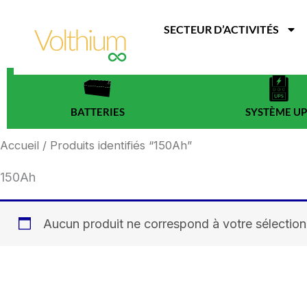
Aller
au
SECTEUR D’ACTIVITÉS
contenu
BATTERIES
SYSTÈME UP
Accueil
/ Produits identifiés “150Ah”
150Ah
Aucun produit ne correspond à votre sélection