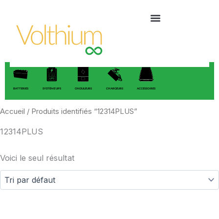
Aller
au
contenu
BATTERIES
SYSTÈME UPS
ONDULEURS
CHARGEURS
ACCESSOIRES
Accueil
/ Produits identifiés “12314PLUS”
12314PLUS
Voici le seul résultat