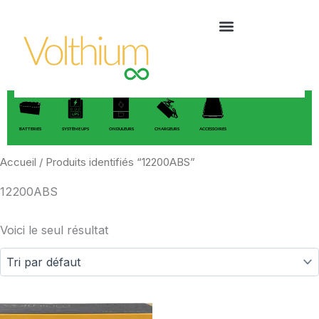
Aller
au
contenu
BATTERIES
SYSTÈME UPS
ONDULEURS
CHARGEURS
ACCESSOIRES
Accueil
/ Produits identifiés “12200ABS”
12200ABS
Voici le seul résultat