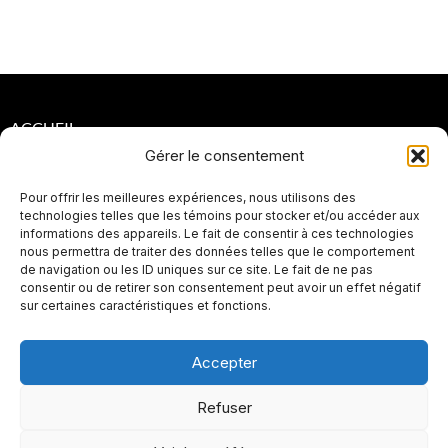
ACCUEIL
Gérer le consentement
POLITIQUES DE CONFIDENTIALITÉ
Pour offrir les meilleures expériences, nous utilisons des
POLITIQUES DE RETOUR ET DE REMBOURSEMENT
technologies telles que les témoins pour stocker et/ou accéder aux
informations des appareils. Le fait de consentir à ces technologies
PLAN DE SITE
nous permettra de traiter des données telles que le comportement
de navigation ou les ID uniques sur ce site. Le fait de ne pas
SEO
consentir ou de retirer son consentement peut avoir un effet négatif
sur certaines caractéristiques et fonctions.
Accepter
Refuser