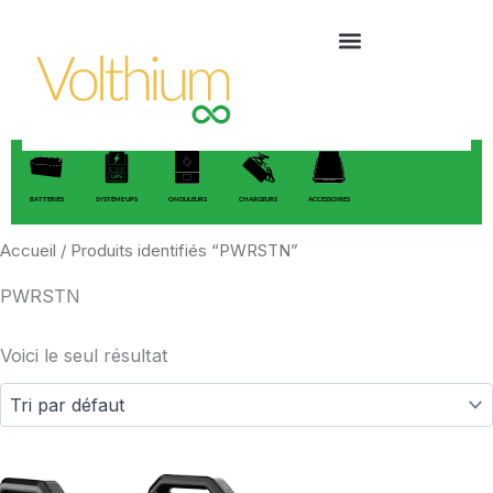
Aller
au
contenu
BATTERIES
SYSTÈME UPS
ONDULEURS
CHARGEURS
ACCESSOIRES
Accueil
/ Produits identifiés “PWRSTN”
PWRSTN
Voici le seul résultat