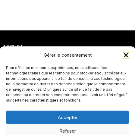
ACCUEIL
Gérer le consentement
POLITIQUES DE CONFIDENTIALITÉ
Pour offrir les meilleures expériences, nous utilisons des
POLITIQUES DE RETOUR ET DE REMBOURSEMENT
technologies telles que les témoins pour stocker et/ou accéder aux
informations des appareils. Le fait de consentir à ces technologies
PLAN DE SITE
nous permettra de traiter des données telles que le comportement
de navigation ou les ID uniques sur ce site. Le fait de ne pas
SEO
consentir ou de retirer son consentement peut avoir un effet négatif
sur certaines caractéristiques et fonctions.
Accepter
Refuser