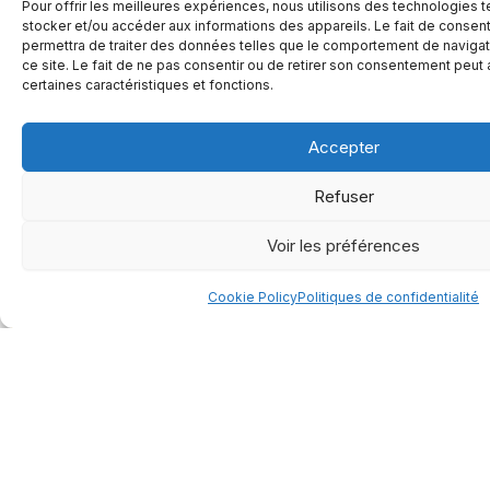
Pour offrir les meilleures expériences, nous utilisons des technologies 
énergétique / espace
occupé disponible sur le marché
stocker et/ou accéder aux informations des appareils. Le fait de consen
permettra de traiter des données telles que le comportement de navigati
nord-américain.
ce site. Le fait de ne pas consentir ou de retirer son consentement peut a
certaines caractéristiques et fonctions.
Bien que ces 2 nouveaux modèles soient assemblés
avec des cellules LFP
UL9540A, Grade A+ et
Accepter
disponible avec la technologie auto-chauffante, seule
Refuser
la version 51.2 V 100 Ah est pleinement certifiée
UL9540, conformément
aux exigences du code
Voir les préférences
électrique canadien.
La version 24 V, quant à elle, est également certifiée
Cookie Policy
Politiques de confidentialité
dans son entièreté,
mais il s’agit d’une certification
SPE-1000, puisque la certification UL9540
n’est pas
commune pour les batteries 24 V.