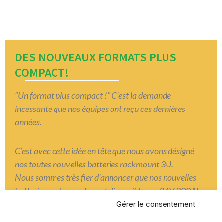
DES NOUVEAUX FORMATS PLUS
COMPACT!
“Un format plus compact !” C’est la demande
incessante que nos équipes
ont reçu ces dernières
années.
C’est avec cette idée en tête que nous avons désigné
nos toutes nouvelles
batteries rackmount 3U.
Nous sommes très fier d’annoncer que nos nouvelles
batteries rackmounts
sont disponibles en 24V 200Ah
(5.12 kWh) et 51.2 V 100 Ah (10.24 kWh).
Ces deux
Gérer le consentement
produits offrent le meilleur ratio de capacité